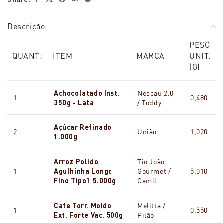
Descrição
PESO
QUANT:
ITEM
MARCA
UNIT.
(G)
Achocolatado Inst.
Nescau 2.0
1
0,480
350g - Lata
/ Toddy
Açúcar Refinado
2
União
1,020
1.000g
Arroz Polido
Tio João
1
Agulhinha Longo
Gourmet /
5,010
Fino Tipo1 5.000g
Camil
Cafe Torr. Moido
Melitta /
1
0,550
Ext. Forte Vac. 500g
Pilão