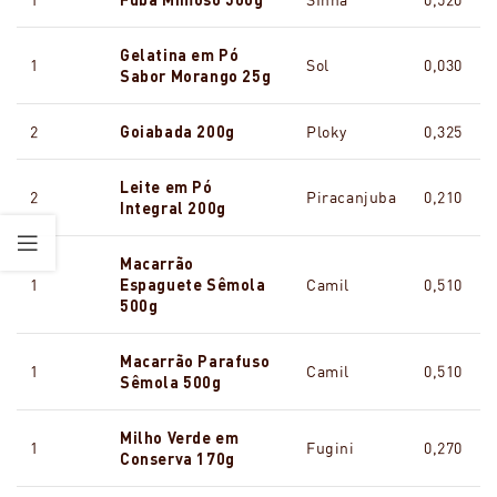
Gelatina em Pó
1
Sol
0,030
Sabor Morango 25g
2
Goiabada 200g
Ploky
0,325
Leite em Pó
2
Piracanjuba
0,210
Integral 200g
Macarrão
1
Espaguete Sêmola
Camil
0,510
500g
Macarrão Parafuso
1
Camil
0,510
Sêmola 500g
Milho Verde em
1
Fugini
0,270
Conserva 170g