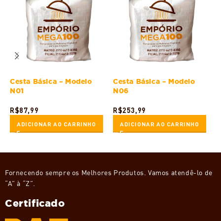
Cesta Básica – Modelo
Cesta Básica – Modelo
C
N01
N06
R
R$
87,99
R$
253,99
ADICIONAR AO CARRINHO
ADICIONAR AO CARRINHO
Fornecendo sempre os Melhores Produtos. Vamos atendê-lo de
“A” à “Z”.
Certificado