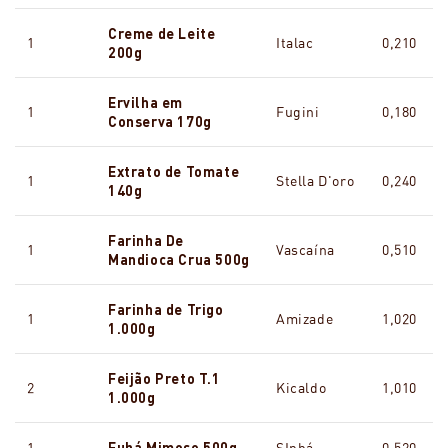
Creme de Leite
1
Italac
0,210
200g
Ervilha em
1
Fugini
0,180
Conserva 170g
Extrato de Tomate
1
Stella D'oro
0,240
140g
Farinha De
1
Vascaína
0,510
Mandioca Crua 500g
Farinha de Trigo
1
Amizade
1,020
1.000g
Feijão Preto T.1
2
Kicaldo
1,010
1.000g
1
Fubá Mimoso 500g
SInhá
0,520