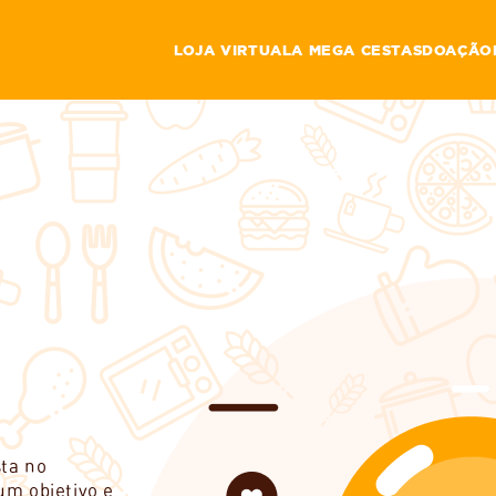
LOJA VIRTUAL
A MEGA CESTAS
DOAÇÃO
a no 
m objetivo e 