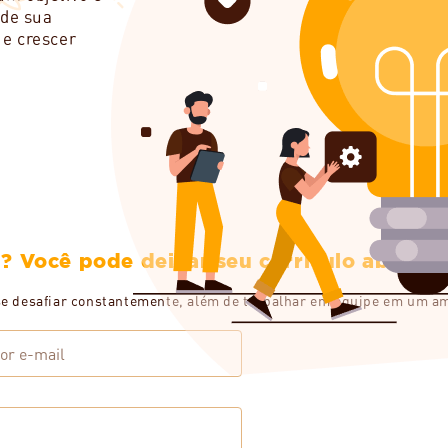
e sua 
e crescer 
? Você pode deixar seu currículo abaixo.
se desafiar constantemente, além de trabalhar em equipe em um am