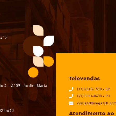
à “Z”.
Televendas
io 4 – A109, Jardim Maria
(11) 4613-1570 - SP
(21) 3031-0430 - RJ
contato@mega100.com
1021-640
Atendimento ao 