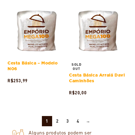
Cesta Básica – Modelo
SOLD
N06
OUT
Cesta Básica Arraiá Davi
R$
253,99
Caminhões
ADICIONAR AO CARRINHO
R$
20,00
LER MAIS
1
2
3
4
→
Alguns produtos podem ser