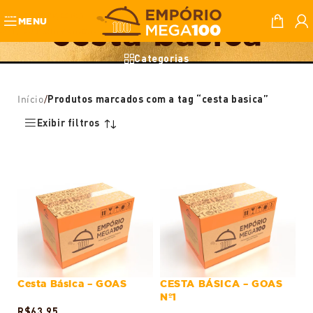
Skip to navigation
cesta basica
MENU
Skip to main content
Categorias
Início
/
Produtos marcados com a tag “cesta basica”
Exibir filtros
Cesta Básica – GOAS
CESTA BÁSICA – GOAS
Nº1
R$
63,95