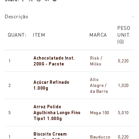
Descrição
PESO
QUANT:
ITEM
MARCA
UNIT.
(G)
Achocolatado Inst.
Risk /
1
0,220
200G - Pacote
Milko
Alto
Açúcar Refinado
2
Alegre /
1,020
1.000g
da Barra
Arroz Polido
5
Agulhinha Longo Fino
Mega 100
5,010
Tipo1 1.000g
Biscoito Cream
1
Bauducco
0,220