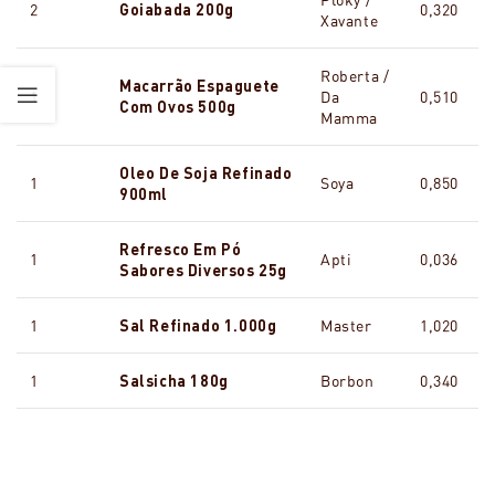
2
Goiabada 200g
0,320
Xavante
Roberta /
Macarrão Espaguete
1
Da
0,510
Com Ovos 500g
Mamma
Oleo De Soja Refinado
1
Soya
0,850
900ml
Refresco Em Pó
1
Apti
0,036
Sabores Diversos 25g
1
Sal Refinado 1.000g
Master
1,020
1
Salsicha 180g
Borbon
0,340