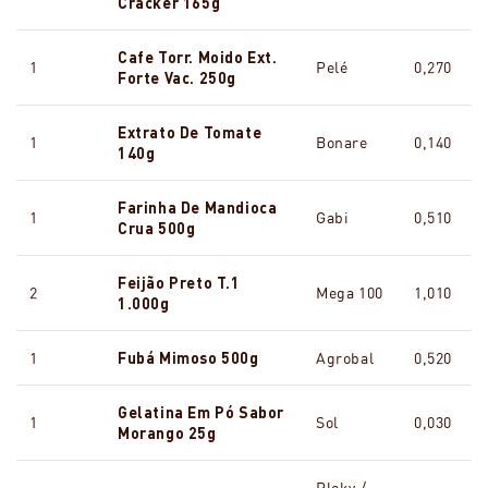
Cracker 165g
Cafe Torr. Moido Ext.
1
Pelé
0,270
Forte Vac. 250g
Extrato De Tomate
1
Bonare
0,140
140g
Farinha De Mandioca
1
Gabi
0,510
Crua 500g
Feijão Preto T.1
2
Mega 100
1,010
1.000g
1
Fubá Mimoso 500g
Agrobal
0,520
Gelatina Em Pó Sabor
1
Sol
0,030
Morango 25g
Ploky /