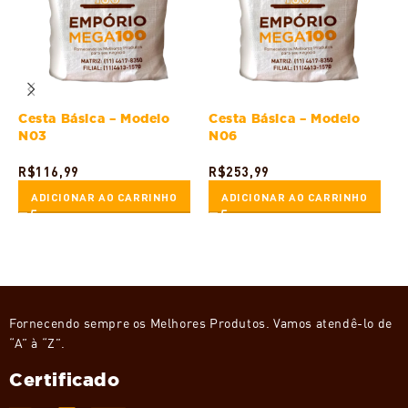
Cesta Básica – Modelo
Cesta Básica – Modelo
C
N03
N06
R
R$
116,99
R$
253,99
ADICIONAR AO CARRINHO
ADICIONAR AO CARRINHO
Fornecendo sempre os Melhores Produtos. Vamos atendê-lo de
“A” à “Z”.
Certificado