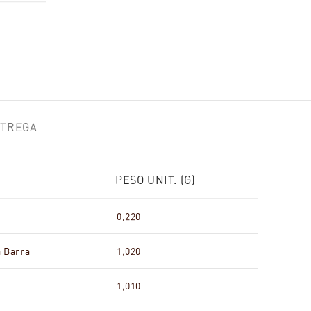
NTREGA
PESO UNIT. (G)
0,220
a Barra
1,020
1,010