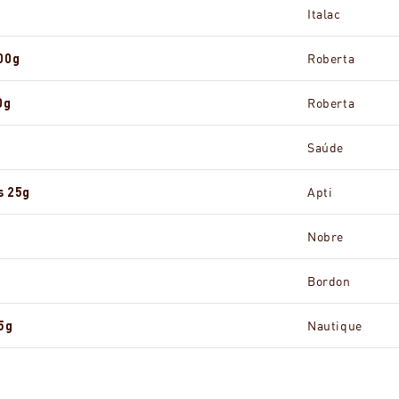
Italac
00g
Roberta
0g
Roberta
Saúde
s 25g
Apti
Nobre
Bordon
5g
Nautique