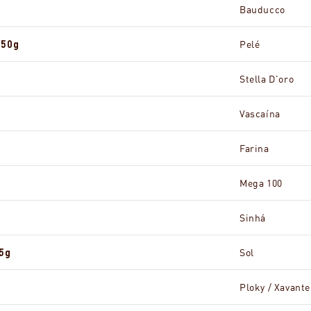
Bauducco
250g
Pelé
Stella D'oro
Vascaína
Farina
Mega 100
Sinhá
5g
Sol
Ploky / Xavante