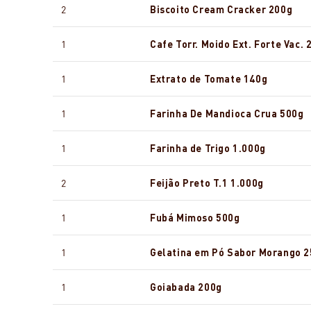
2
Biscoito Cream Cracker 200g
1
Cafe Torr. Moido Ext. Forte Vac. 
1
Extrato de Tomate 140g
1
Farinha De Mandioca Crua 500g
1
Farinha de Trigo 1.000g
2
Feijão Preto T.1 1.000g
1
Fubá Mimoso 500g
1
Gelatina em Pó Sabor Morango 2
1
Goiabada 200g