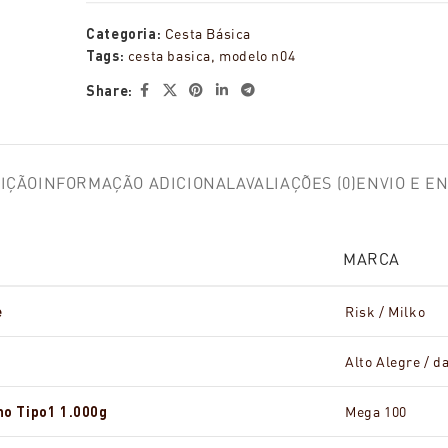
Categoria:
Cesta Básica
Tags:
cesta basica
,
modelo n04
Share:
IÇÃO
INFORMAÇÃO ADICIONAL
AVALIAÇÕES (0)
ENVIO E E
MARCA
e
Risk / Milko
Alto Alegre / d
no Tipo1 1.000g
Mega 100