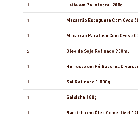
1
Leite em Pó Integral 200g
1
Macarrão Espaguete Com Ovos 5
1
Macarrão Parafuso Com Ovos 50
2
Óleo de Soja Refinado 900ml
1
Refresco em Pó Sabores Diverso
1
Sal Refinado 1.000g
1
Salsicha 180g
1
Sardinha em Óleo Comestível 12