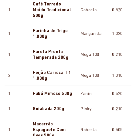
Café Torrado
1
Moído Tradicional
Caboclo
0,520
500g
Farinha de Trigo
1
Margarida
1,020
1.000g
Farofa Pronta
1
Mega 100
0,210
Temperada 200g
Feijão Carioca T.1
2
Mega 100
1,010
1.000g
1
Fubá Mimoso 500g
Zanin
0,520
1
Goiabada 200g
Ploky
0,210
Macarrão
1
Espaguete Com
Roberta
0,505
Ovos 500g