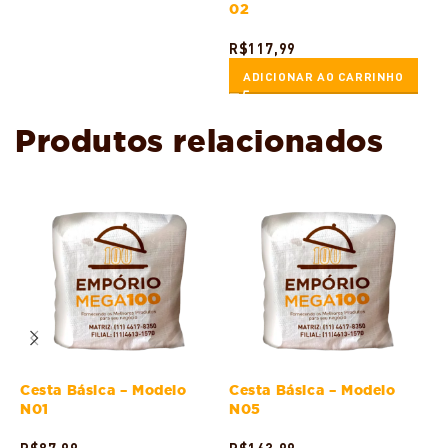
02
R$
117,99
ADICIONAR AO CARRINHO
Produtos relacionados
Cesta Básica – Modelo
Cesta Básica – Modelo
C
N01
N05