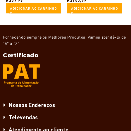
R$
87,99
R$
163,99
R
ADICIONAR AO CARRINHO
ADICIONAR AO CARRINHO
Fornecendo sempre os Melhores Produtos. Vamos atendê-lo de
“A” à “Z”.
Certificado
Nossos Endereços
Televendas
Atendimento ao cliente