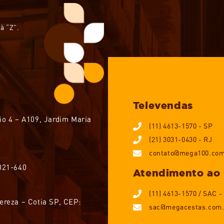
à “Z”.
Televendas
io 4 – A109, Jardim Maria
(11) 4613-1570 - SP
(21) 3031-0430 - RJ
contato@mega100.com
1021-640
Atendimento ao 
(11) 4613-1570 / SAC -
ereza – Cotia SP, CEP:
sac@megacestas.com.