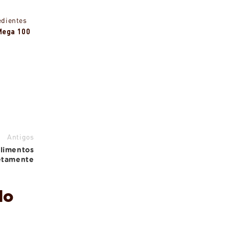
edientes
Mega 100
Antigos
alimentos
etamente
do