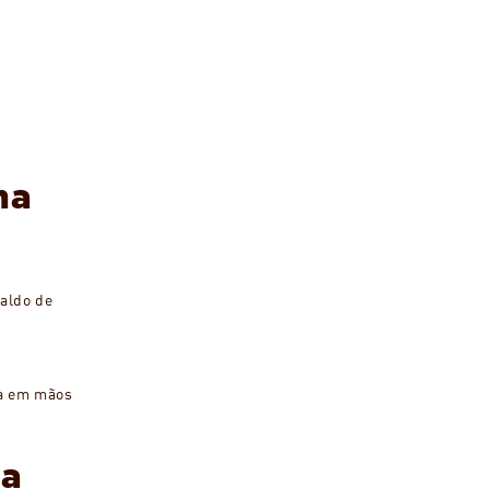
ha
caldo de
,
ha em mãos
da