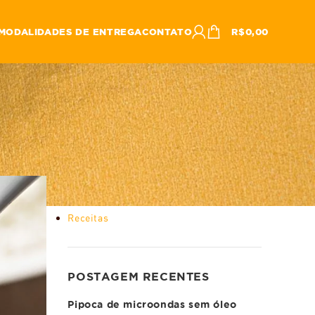
MODALIDADES DE ENTREGA
CONTATO
R$
0,00
CATEGORIAS
Conservação de alimentos
Dicas
Empório Mega 100
Notícias – Setor alimentício
Receitas
POSTAGEM RECENTES
Pipoca de microondas sem óleo