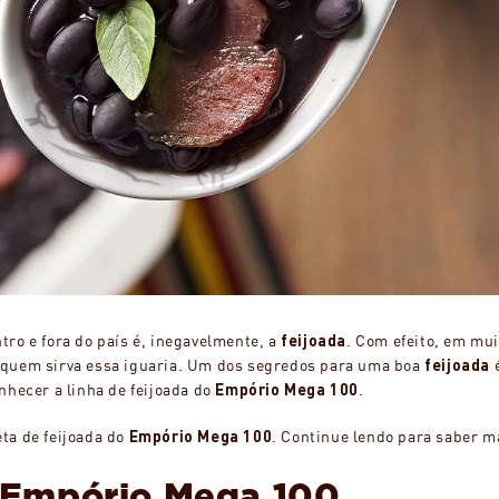
ro e fora do país é, inegavelmente, a
feijoada
. Com efeito, em mu
 quem sirva essa iguaria. Um dos segredos para uma boa
feijoada
é
nhecer a linha de feijoada do
Empório Mega 100
.
ta de feijoada do
Empório Mega 100
. Continue lendo para saber m
o Empório Mega 100