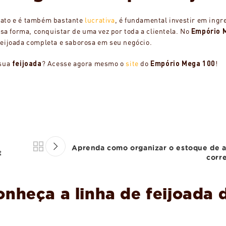
rato e é também bastante
lucrativa
, é fundamental investir em ingr
ssa forma, conquistar de uma vez por toda a clientela. No
Empório 
feijoada completa e saborosa em seu negócio.
 sua
feijoada
? Acesse agora mesmo o
site
do
Empório Mega 100
!
Aprenda como organizar o estoque de 
t
corr
onheça a linha de feijoada 