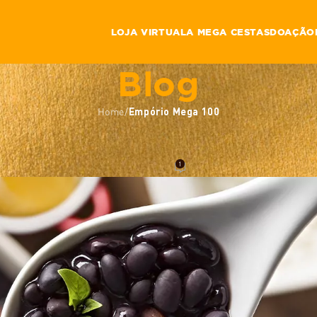
LOJA VIRTUAL
A MEGA CESTAS
DOAÇÃO
Blog
Home
/
Empório Mega 100
EMPÓRIO MEGA 100
 feijoada do Empório Mega 100
1
ga Cestas
On 28 de novembro de 2019