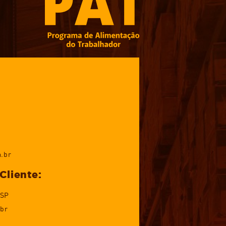
.br
Cliente:
 SP
br