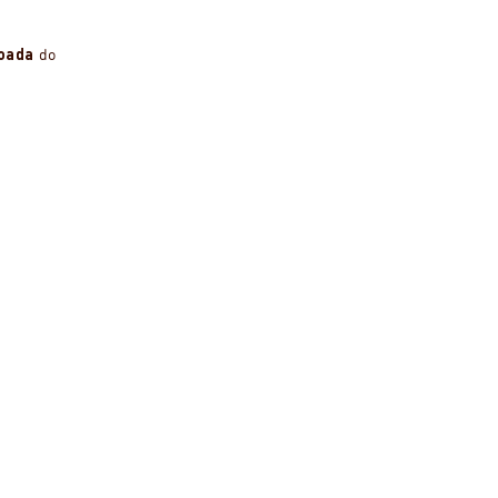
joada
do