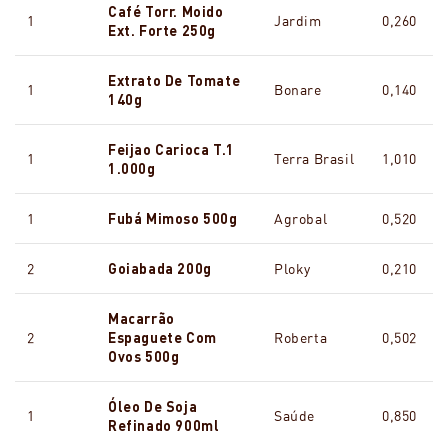
Café Torr. Moido
1
Jardim
0,260
Ext. Forte 250g
Extrato De Tomate
1
Bonare
0,140
140g
Feijao Carioca T.1
1
Terra Brasil
1,010
1.000g
1
Fubá Mimoso 500g
Agrobal
0,520
2
Goiabada 200g
Ploky
0,210
Macarrão
2
Espaguete Com
Roberta
0,502
Ovos 500g
Óleo De Soja
1
Saúde
0,850
Refinado 900ml