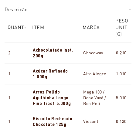
Descrição
PESO
QUANT:
ITEM
MARCA
UNIT.
(G)
Achocolatado Inst.
2
Chocoway
0,210
200g
Açúcar Refinado
1
Alto Alegre
1,010
1.000g
Arroz Polido
Mega 100 /
1
Agulhinha Longo
Dona Vavá /
5,010
Fino Tipo1 5.000g
Bon Peti
Biscoito Recheado
1
Visconti
0,130
Chocolate 125g