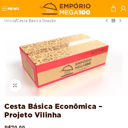
Skip to navigation
MENU
Skip to main content
Início
/
Cesta Básica Doação
Ampliar
Cesta Básica Econômica –
Projeto Vilinha
R$
70,00