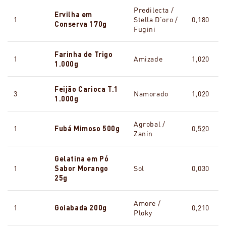
Predilecta /
Ervilha em
1
Stella D'oro /
0,180
Conserva 170g
Fugini
Farinha de Trigo
1
Amizade
1,020
1.000g
Feijão Carioca T.1
3
Namorado
1,020
1.000g
Agrobal /
1
Fubá Mimoso 500g
0,520
Zanin
Gelatina em Pó
1
Sabor Morango
Sol
0,030
25g
Amore /
1
Goiabada 200g
0,210
Ploky