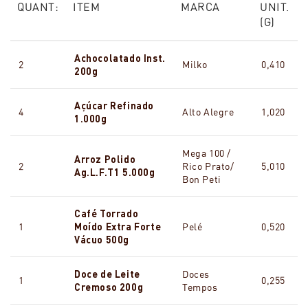
QUANT:
ITEM
MARCA
UNIT.
(G)
Achocolatado Inst.
2
Milko
0,410
200g
Açúcar Refinado
4
Alto Alegre
1,020
1.000g
Mega 100 /
Arroz Polido
2
Rico Prato/
5,010
Ag.L.F.T1 5.000g
Bon Peti
Café Torrado
1
Moído Extra Forte
Pelé
0,520
Vácuo 500g
Doce de Leite
Doces
1
0,255
Cremoso 200g
Tempos