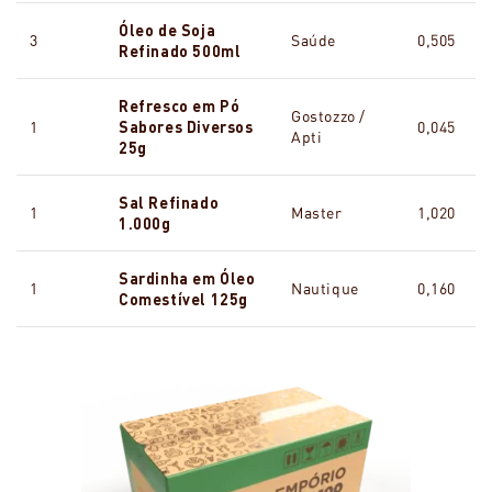
Óleo de Soja
3
Saúde
0,505
Refinado 500ml
Refresco em Pó
Gostozzo /
1
Sabores Diversos
0,045
Apti
25g
Sal Refinado
1
Master
1,020
1.000g
Sardinha em Óleo
1
Nautique
0,160
Comestível 125g