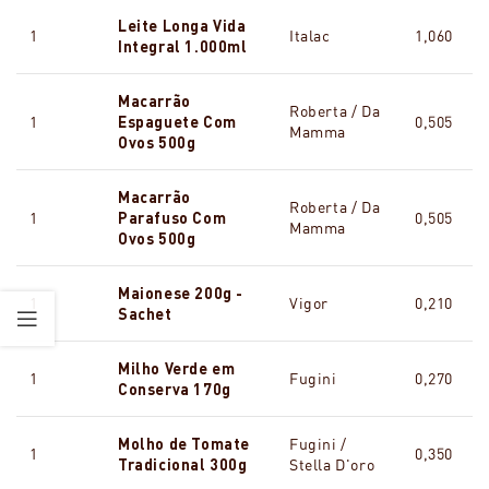
Leite Longa Vida
1
Italac
1,060
Integral 1.000ml
Macarrão
Roberta / Da
1
Espaguete Com
0,505
Mamma
Ovos 500g
Macarrão
Roberta / Da
1
Parafuso Com
0,505
Mamma
Ovos 500g
Maionese 200g -
1
Vigor
0,210
Sachet
Milho Verde em
1
Fugini
0,270
Conserva 170g
Molho de Tomate
Fugini /
1
0,350
Tradicional 300g
Stella D'oro