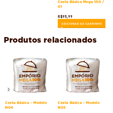
Cesta Básica Mega 100 /
01
R$
95,99
ADICIONAR AO CARRINHO
Produtos relacionados
Cesta Básica – Modelo
Cesta Básica – Modelo
C
N04
N05
C