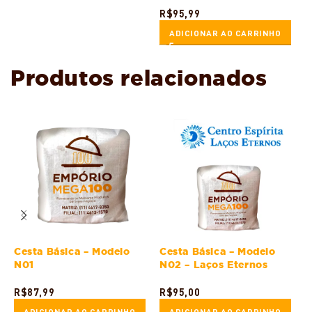
R$
95,99
ADICIONAR AO CARRINHO
Produtos relacionados
Cesta Básica – Modelo
Cesta Básica – Modelo
C
N01
N02 – Laços Eternos
R
R$
87,99
R$
95,00
ADICIONAR AO CARRINHO
ADICIONAR AO CARRINHO