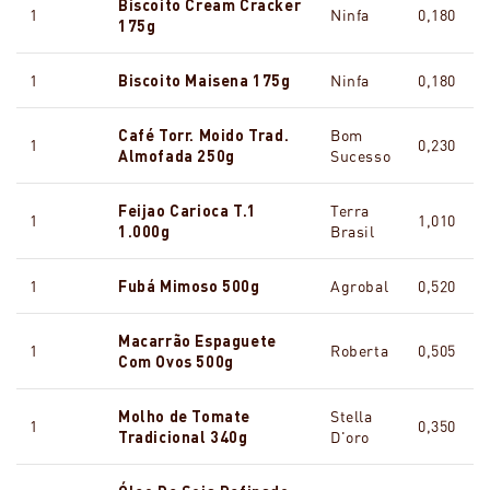
Biscoito Cream Cracker
1
Ninfa
0,180
175g
1
Biscoito Maisena 175g
Ninfa
0,180
Café Torr. Moido Trad.
Bom
1
0,230
Almofada 250g
Sucesso
Feijao Carioca T.1
Terra
1
1,010
1.000g
Brasil
1
Fubá Mimoso 500g
Agrobal
0,520
Macarrão Espaguete
1
Roberta
0,505
Com Ovos 500g
Molho de Tomate
Stella
1
0,350
Tradicional 340g
D'oro