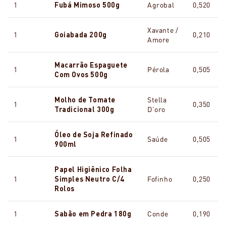
1
Fubá Mimoso 500g
Agrobal
0,520
Xavante /
1
Goiabada 200g
0,210
Amore
Macarrão Espaguete
1
Pérola
0,505
Com Ovos 500g
Molho de Tomate
Stella
1
0,350
Tradicional 300g
D'oro
Óleo de Soja Refinado
1
Saúde
0,505
900ml
Papel Higiênico Folha
1
Simples Neutro C/4
Fofinho
0,250
Rolos
1
Sabão em Pedra 180g
Conde
0,190