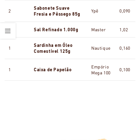
Sabonete Suave
2
Ypê
0,090
Fresia e Pêssego 85g
1
Sal Refinado 1.000g
Master
1,02
Sardinha em Óleo
1
Nautique
0,160
Comestível 125g
Empório
1
Caixa de Papelão
0,100
Mega 100