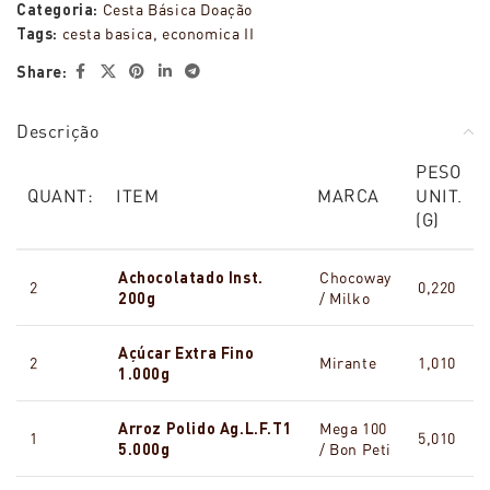
Categoria:
Cesta Básica Doação
Tags:
cesta basica
,
economica II
Share:
Descrição
PESO
QUANT:
ITEM
MARCA
UNIT.
(G)
Achocolatado Inst.
Chocoway
2
0,220
200g
/ Milko
Açúcar Extra Fino
2
Mirante
1,010
1.000g
Arroz Polido Ag.L.F.T1
Mega 100
1
5,010
5.000g
/ Bon Peti