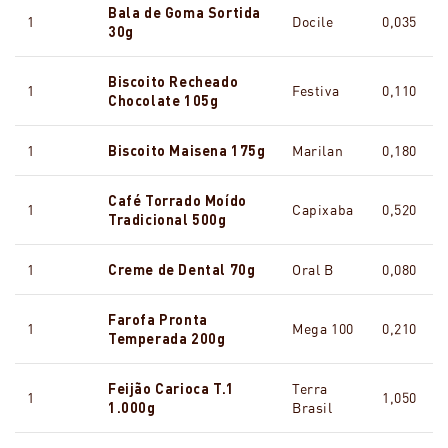
Bala de Goma Sortida
1
Docile
0,035
30g
Biscoito Recheado
1
Festiva
0,110
Chocolate 105g
1
Biscoito Maisena 175g
Marilan
0,180
Café Torrado Moído
1
Capixaba
0,520
Tradicional 500g
1
Creme de Dental 70g
Oral B
0,080
Farofa Pronta
1
Mega 100
0,210
Temperada 200g
Feijão Carioca T.1
Terra
1
1,050
1.000g
Brasil