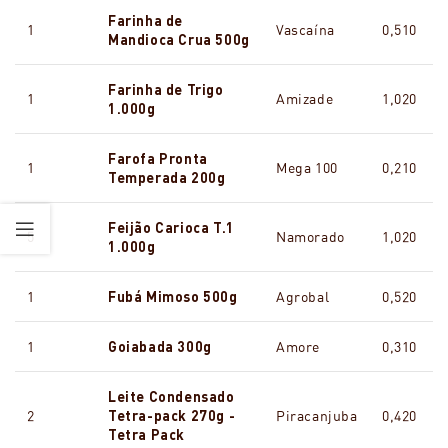
Farinha de
1
Vascaína
0,510
Mandioca Crua 500g
Farinha de Trigo
1
Amizade
1,020
1.000g
Farofa Pronta
1
Mega 100
0,210
Temperada 200g
Feijão Carioca T.1
5
Namorado
1,020
1.000g
1
Fubá Mimoso 500g
Agrobal
0,520
1
Goiabada 300g
Amore
0,310
Leite Condensado
2
Tetra-pack 270g -
Piracanjuba
0,420
Tetra Pack