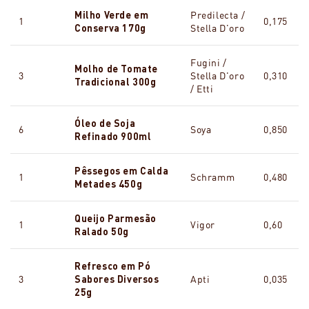
Milho Verde em
Predilecta /
1
0,175
Conserva 170g
Stella D'oro
Fugini /
Molho de Tomate
3
Stella D'oro
0,310
Tradicional 300g
/ Etti
Óleo de Soja
6
Soya
0,850
Refinado 900ml
Pêssegos em Calda
1
Schramm
0,480
Metades 450g
Queijo Parmesão
1
Vigor
0,60
Ralado 50g
Refresco em Pó
3
Sabores Diversos
Apti
0,035
25g