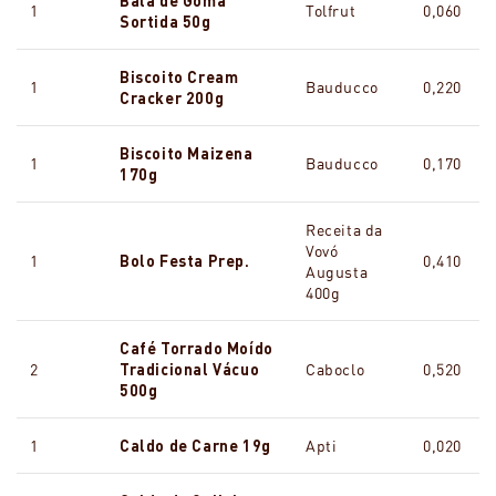
Bala de Goma
1
Tolfrut
0,060
Sortida 50g
Biscoito Cream
1
Bauducco
0,220
Cracker 200g
Biscoito Maizena
1
Bauducco
0,170
170g
Receita da
Vovó
1
Bolo Festa Prep.
0,410
Augusta
400g
Café Torrado Moído
2
Tradicional Vácuo
Caboclo
0,520
500g
1
Caldo de Carne 19g
Apti
0,020