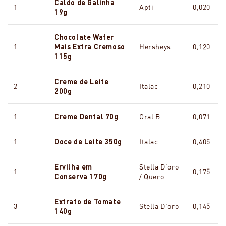
Caldo de Galinha
1
Apti
0,020
19g
Chocolate Wafer
1
Mais Extra Cremoso
Hersheys
0,120
115g
Creme de Leite
2
Italac
0,210
200g
1
Creme Dental 70g
Oral B
0,071
1
Doce de Leite 350g
Italac
0,405
Ervilha em
Stella D'oro
1
0,175
Conserva 170g
/ Quero
Extrato de Tomate
3
Stella D'oro
0,145
140g