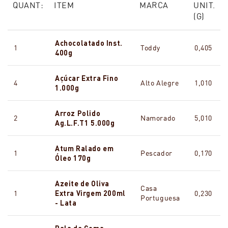
QUANT:
ITEM
MARCA
UNIT.
(G)
Achocolatado Inst.
1
Toddy
0,405
400g
Açúcar Extra Fino
4
Alto Alegre
1,010
1.000g
Arroz Polido
2
Namorado
5,010
Ag.L.F.T1 5.000g
Atum Ralado em
1
Pescador
0,170
Óleo 170g
Azeite de Oliva
Casa
1
Extra Virgem 200ml
0,230
Portuguesa
- Lata