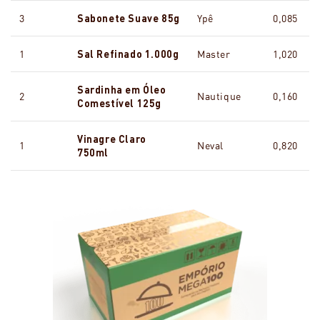
3
Sabonete Suave 85g
Ypê
0,085
1
Sal Refinado 1.000g
Master
1,020
Sardinha em Óleo
2
Nautique
0,160
Comestível 125g
Vinagre Claro
1
Neval
0,820
750ml