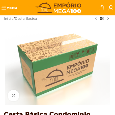
Skip to navigation
MENU
Skip to main content
Início
/
Cesta Básica
Ampliar
Cesta Básica Condomínio